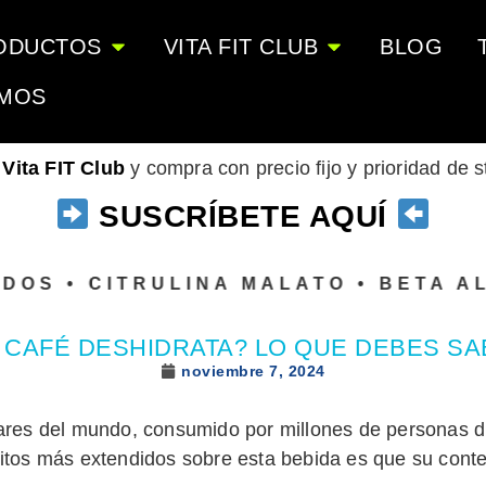
ODUCTOS
VITA FIT CLUB
BLOG
OMOS
o
Vita FIT Club
y compra con precio fijo y prioridad de 
SUSCRÍBETE AQUÍ
 • CITRULINA MALATO • BETA ALANI
 CAFÉ DESHIDRATA? LO QUE DEBES S
noviembre 7, 2024
ares del mundo, consumido por millones de personas d
itos más extendidos sobre esta bebida es que su conte