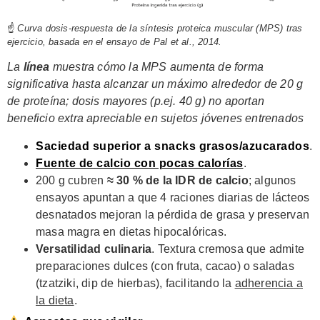
☝
Curva dosis-respuesta de la síntesis proteica muscular (MPS) tras
ejercicio, basada en el ensayo de Pal et al., 2014.
La
línea
muestra cómo la MPS aumenta de forma
significativa hasta alcanzar un máximo alrededor de 20 g
de proteína; dosis mayores (p.ej. 40 g) no aportan
beneficio extra apreciable en sujetos jóvenes entrenados
Saciedad superior a snacks grasos/azucarados
.
Fuente de calcio
con pocas calorías
.
200 g cubren
≈ 30 % de la IDR de calcio
; algunos
ensayos apuntan a que 4 raciones diarias de lácteos
desnatados mejoran la pérdida de grasa y preservan
masa magra en dietas hipocalóricas.
Versatilidad culinaria
. Textura cremosa que admite
preparaciones dulces (con fruta, cacao) o saladas
(tzatziki, dip de hierbas), facilitando la
adherencia a
la dieta
.