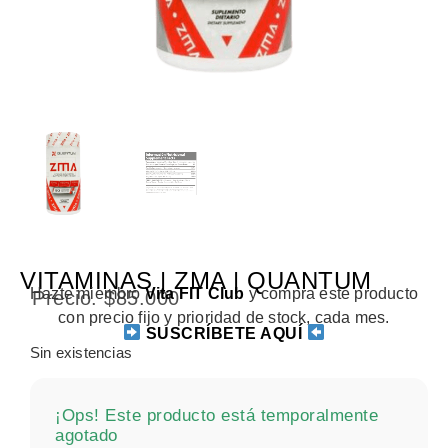
VITAMINAS | ZMA | QUANTUM
Hazte miembro
Vita FIT Club
y compra este producto
Precio.
$
85.000
con precio fijo y prioridad de stock, cada mes.
SUSCRÍBETE AQUÍ
Sin existencias
¡Ops! Este producto está temporalmente
agotado