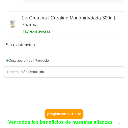
1 × Creatina | Creatine Monohidratada 300g |
Pharma
Hay existencias
Sin existencias
Descripción del Producto
Información Detallada
Alianzas Exclusivas para Miembros
Vita FIT Club
Como miembro de Vita FIT Club, no solo ahorras en suplementación
deportiva, también accedes a descuentos exclusivos con nuestros aliados
estratégicos:
¡Registrate al Club!
Ver todos los beneficios de nuestras alianzas →.