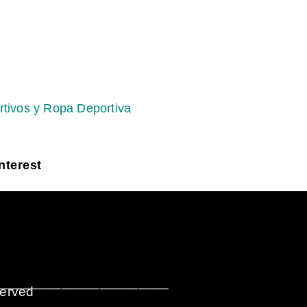
rtivos y Ropa Deportiva
nterest
_______________________
served