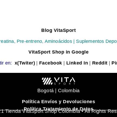
Blog VitaSport
reatina, Pre-entreno, Aminoácidos | Suplementos Depo
VitaSport Shop in Google
ir en:
x(Twiter)
|
Facebook
|
Linked In
|
Reddit
|
Pi
Bogotá | Colombia
Política Envíos y Devoluciones
_______________________________________
Política Tratamiento de Datos
1 Tienda VitaSport Shop Colombia • All Rights Re