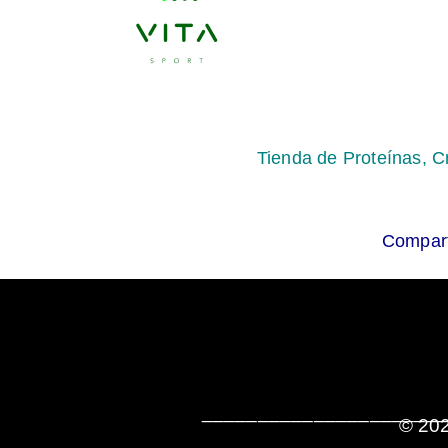
Tienda de Proteínas, C
Compart
______________________
© 202