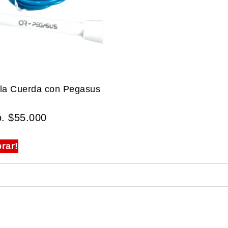
 la Cuerda con Pegasus
o.
$
55.000
rar!