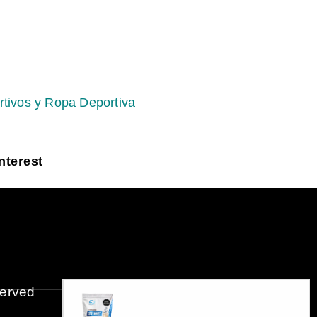
rtivos y Ropa Deportiva
nterest
_______________________
served