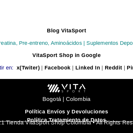
Blog VitaSport
reatina, Pre-entreno, Aminoácidos | Suplementos Depo
VitaSport Shop in Google
ir en:
x(Twiter)
|
Facebook
|
Linked In
|
Reddit
|
Pi
Bogotá | Colombia
Política Envíos y Devoluciones
_______________________________________
Política Tratamiento de Datos
1 Tienda VitaSport Shop Colombia • All Rights Re