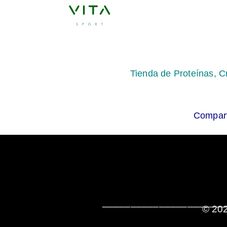
Tienda de Proteínas, C
Compart
______________________
© 202