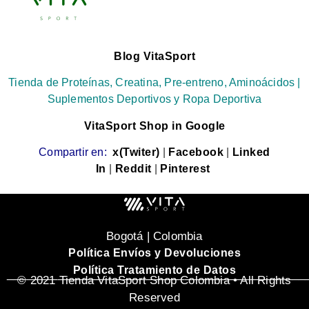
Blog VitaSport
Tienda de Proteínas, Creatina, Pre-entreno, Aminoácidos |
Suplementos Deportivos y Ropa Deportiva
VitaSport Shop in Google
Compartir en:
x(Twiter)
|
Facebook
|
Linked
In
|
Reddit
|
Pinterest
Bogotá | Colombia
Política Envíos y Devoluciones
Política Tratamiento de Datos
_______________________________________________
© 2021 Tienda VitaSport Shop Colombia • All Rights
Reserved