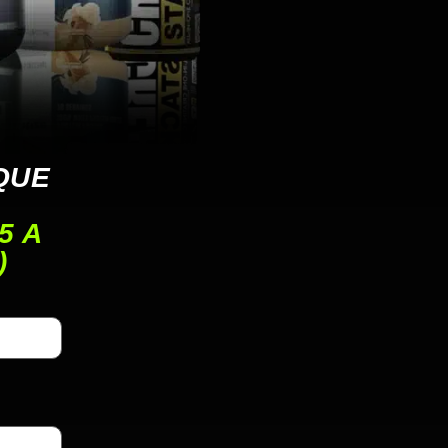
QUE
5 A
)