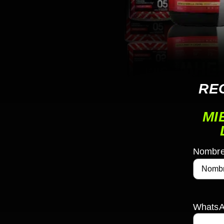
RE
MI
Nombre 
Whats