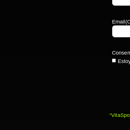
Email
(O
Consen
Estoy
“VitaSpo