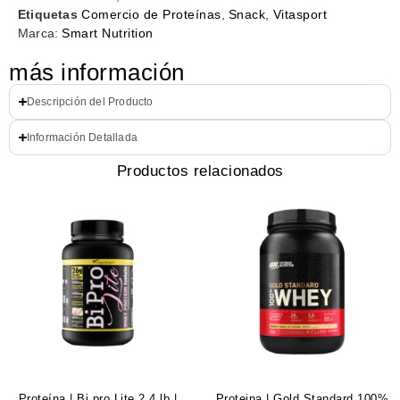
Etiquetas
Comercio de Proteínas
,
Snack
,
Vitasport
Marca:
Smart Nutrition
más información
Descripción del Producto
Información Detallada
Productos relacionados
Proteína | Bi pro Lite 2.4 lb |
Proteina | Gold Standard 100%