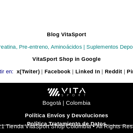
Blog VitaSport
reatina, Pre-entreno, Aminoácidos | Suplementos Depo
VitaSport Shop in Google
ir en:
x(Twiter)
|
Facebook
|
Linked In
|
Reddit
|
Pi
Bogotá | Colombia
Política Envíos y Devoluciones
_______________________________________
Política Tratamiento de Datos
1 Tienda VitaSport Shop Colombia • All Rights Re