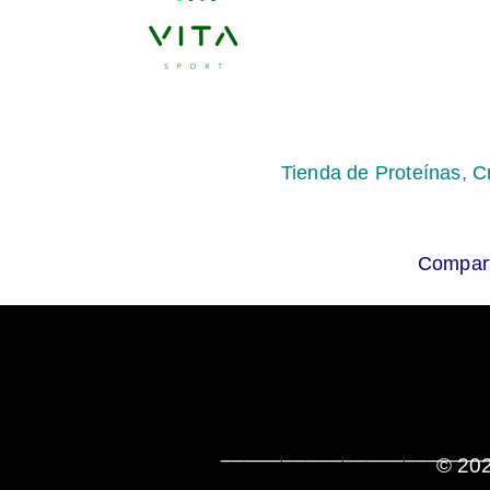
Tienda de Proteínas, C
Compart
______________________
© 202