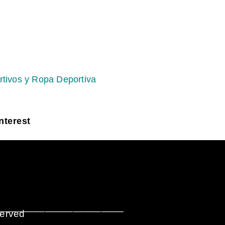
rtivos y Ropa Deportiva
nterest
_______________________
served