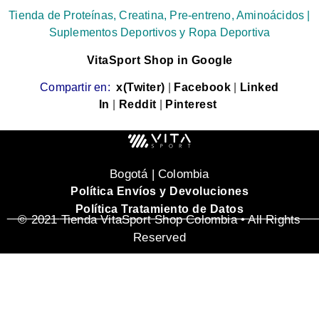
Tienda de Proteínas, Creatina, Pre-entreno, Aminoácidos |
Suplementos Deportivos y Ropa Deportiva
VitaSport Shop in Google
Compartir en:
x(Twiter)
|
Facebook
|
Linked
In
|
Reddit
|
Pinterest
Bogotá | Colombia
Política Envíos y Devoluciones
Política Tratamiento de Datos
_______________________________________________
© 2021 Tienda VitaSport Shop Colombia • All Rights
Reserved