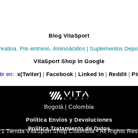
Blog VitaSport
reatina, Pre-entreno, Aminoácidos | Suplementos Depo
VitaSport Shop in Google
ir en:
x(Twiter)
|
Facebook
|
Linked In
|
Reddit
|
Pi
Bogotá | Colombia
Política Envíos y Devoluciones
_______________________________________
Política Tratamiento de Datos
1 Tienda VitaSport Shop Colombia • All Rights Re