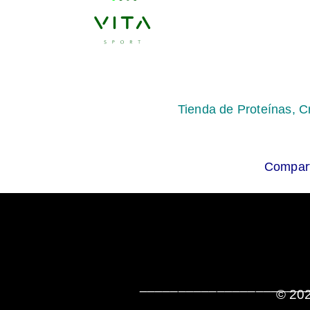
Tienda de Proteínas, C
Compart
______________________
© 202