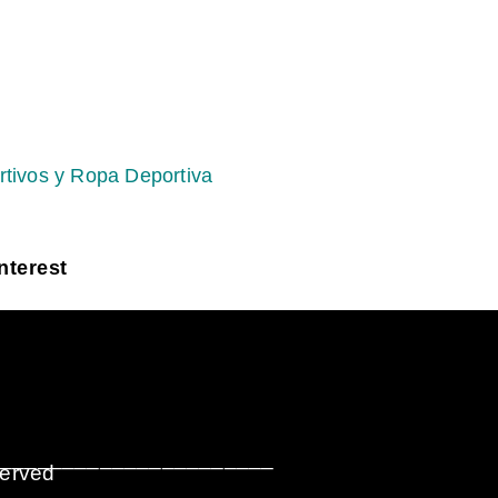
rtivos y Ropa Deportiva
nterest
_______________________
served